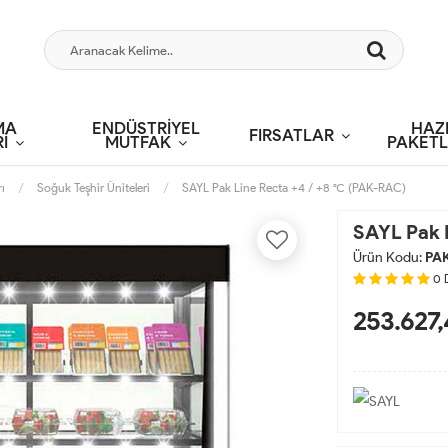
MA
ENDÜSTRİYEL
HAZ
FIRSATLAR
İ
MUTFAK
PAKETL
ı
Soğuk Teşhir Üniteleri
SAYL Pak Line Recta +4 / +8 °C (PAK-RAC)
SAYL Pak 
Ürün Kodu:
PA
0
253.627,