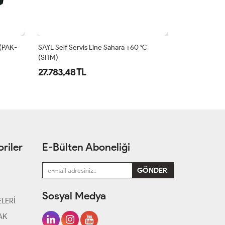
 (PAK-
SAYL Self Servis Line Sahara +60 °C
SAYL Standart
(SHM)
Maria +80 °C 
27.783,48 TL
38.071,63 
riler
E-Bülten Aboneliği
Sosyal Medya
LERİ
AK