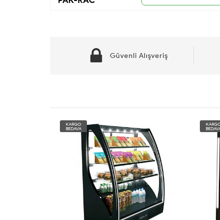
PAK-RAC
Güvenli Alışveriş
KARGO
KARG
BEDAVA
BEDAV