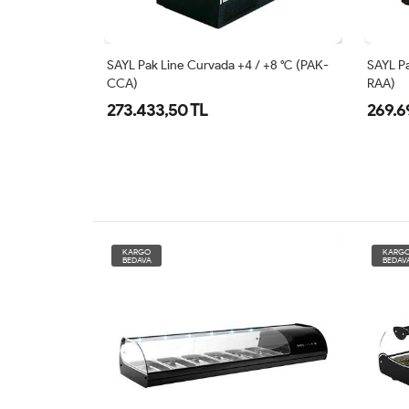
 +8 °C (PAK-
SAYL Pak Line Curvada +4 / +8 °C (PAK-
SAYL Pa
CCA)
RAA)
273.433,50 TL
269.6
KARGO
KARG
BEDAVA
BEDAV