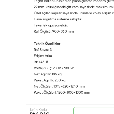
Teşhir edilen ürünleri ön plana çıkaran modern şık t
22 mm. kalınlığındaki çift cam sayesinde maksimum i
Özel açılan kapılar sayesinde ürünlere kolay erişim i
Hava soğutma sisteme sahiptir.
Tekerlek opsiyoneldir.
Raf Ölçüsü; 900x360 mm
Teknik Özellikler
Raf Sayısı: 3
Erişim: Arka
lsı: +4/+8
Voltaj /Güç: 230V / 950W
Net Ağırlık: 185 kg.
Paket Ağırlık: 250 kg.
Net Ölçüler: 1015x620x1240 mm
Paket Ölçüleri: 1200x800x1300 mm
Ürün Kodu