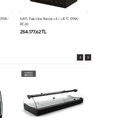
 (PAK-
SAYL Pak Line Recta +4 / +8 °C (PAK-
SAYL Compak 
RCA)
RAA)
254.177,62 TL
250.326,44
KARGO
KARGO
BEDAVA
BEDAVA