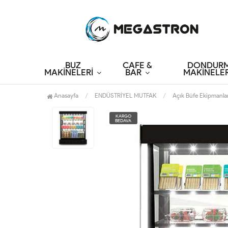
BUZ
CAFE &
DONDUR
MAKİNELERİ
BAR
MAKİNELER
Anasayfa
ENDÜSTRİYEL MUTFAK
Açık Büfe Ekipmanlar
KARGO
BEDAVA