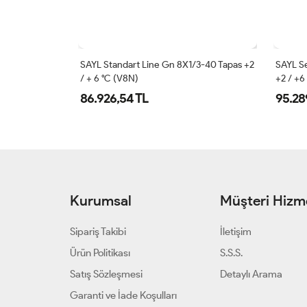
0 °C (SHK6L)
SAYL Standart Line Gn 8X1/3-40 Tapas +2
SAYL Se
/ + 6 °C (V8N)
+2 / +6
86.926,54 TL
95.28
Kurumsal
Müşteri Hizme
Sipariş Takibi
İletişim
Ürün Politikası
S.S.S.
Satış Sözleşmesi
Detaylı Arama
Garanti ve İade Koşulları