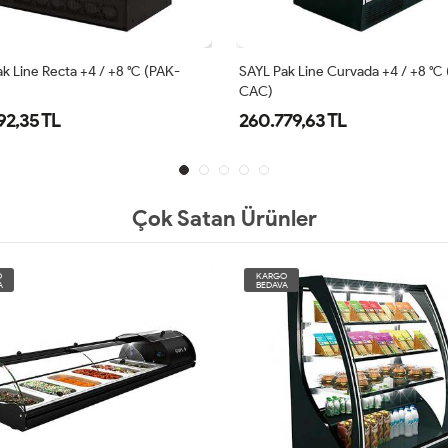
k Line Recta +4 / +8 °C (PAK-
SAYL Pak Line Curvada +4 / +8 °C
CAC)
92,35 TL
260.779,63 TL
Çok Satan Ürünler
O
KARGO
A
BEDAVA