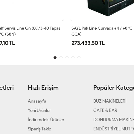
lf Servis Line Gn 8X1/3-40 Tapas
SAYL Pak Line Curvada +4 / +8 °C
 °C (S8N)
CCA)
9,10 TL
273.433,50 TL
tleri
Hızlı Erişim
Popüler Katego
Anasayfa
BUZ MAKİNELERİ
Yeni Ürünler
CAFE & BAR
İndirimdeki Ürünler
DONDURMA MAKİNE
Sipariş Takip
ENDÜSTRİYEL MUTF