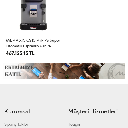
FAEMA X15 CS10 Milk PS Süper
Otomatik Espresso Kahve
Makinesi (X15 CS10)
467.125,15 TL
Kurumsal
Müşteri Hizmetleri
Sipariş Takibi
İletişim