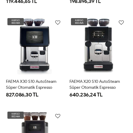
119.446,65 TL
198.896,39 TL
KARGO
KARGO
BEDAVA
BEDAVA
FAEMA X30 S10 AutoSteam
FAEMA X20 S10 AutoSteam
Süper Otomatik Espresso
Süper Otomatik Espresso
Kahve Makinesi (X30 S10)
Kahve Makinesi (X20 S10)
827.086,30 TL
640.236,24 TL
KARGO
BEDAVA