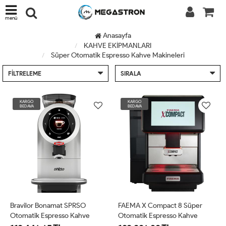
menü
Anasayfa
KAHVE EKİPMANLARI
Süper Otomatik Espresso Kahve Makineleri
FILTRELEME
SIRALA
KARGO
KARGO
BEDAVA
BEDAVA
Bravilor Bonamat SPRSO
FAEMA X Compact 8 Süper
Otomatik Espresso Kahve
Otomatik Espresso Kahve
Makinesi
Makinesi