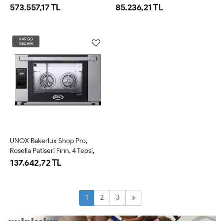
40x60 Cm (XB-1083)
Tepsi 46x33 Cm Elektrikli
573.557,17 TL
85.236,21 TL
(XEFT-04HS-ELDV)
KARGO
BEDAVA
UNOX Bakerlux Shop Pro,
Rosella Patiseri Fırın, 4 Tepsi,
40x60 Cm Elektrikli (XEFT-
137.642,72 TL
04EU-ELDV)
1
2
3