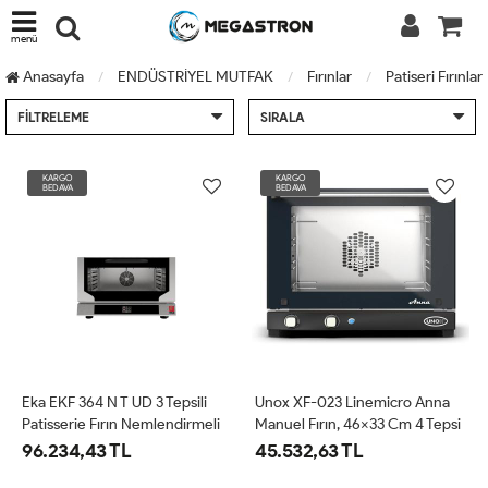
menü
Anasayfa
ENDÜSTRİYEL MUTFAK
Fırınlar
Patiseri Fırınlar
FILTRELEME
SIRALA
KARGO
KARGO
BEDAVA
BEDAVA
Eka EKF 364 N T UD 3 Tepsili
Unox XF-023 Linemicro Anna
Patisserie Fırın Nemlendirmeli
Manuel Fırın, 46x33 Cm 4 Tepsi
Dijital Elektrikli
Kapasiteli, Elektrikli
96.234,43 TL
45.532,63 TL