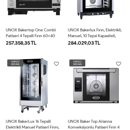
UNOX Bakertop One Combi
UNOX Bakerlux Fırın, Elektrikli,
Patiseri 4 Tepsili Fırın 60x40
Manuel, 10 Tepsi Kapasiteli,
Cm Elektrikli (XEBC-04EU-
60x40 Cm (XB-893)
257.358,35 TL
284.029,03 TL
E1RM)
KARGO
KARGO
BEDAVA
BEDAVA
UNOX BakerLux 16 Tepsili
UNOX Baker Top Arianna
Elektrikli Manuel Patiseri Fırını,
Konveksiyonlu Patiseri Fırın 4