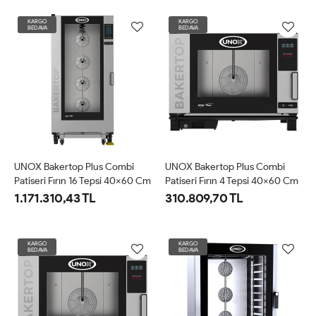
KARGO
KARGO
BEDAVA
BEDAVA
UNOX Bakertop Plus Combi
UNOX Bakertop Plus Combi
Patiseri Fırın 16 Tepsi 40x60 Cm
Patiseri Fırın 4 Tepsi 40x60 Cm
Gazlı (XEBL-16EU-GPRS)
Elektrikli (XEBC-04EU-EPRM)
1.171.310,43 TL
310.809,70 TL
KARGO
KARGO
BEDAVA
BEDAVA