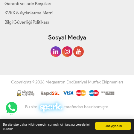
Garanti ve İade Koşulları
KVKK & Aydınlatma Metni
Bilgi Güvenliği Politikası
Sosyal Medya
Copyrights © 2026 Megastron Endüstriyel Mutfak Ekipmanları
Bu site
tarafından hazırlanmıştır.
Bu site size daha iyi bir deneyim sunmak için tarayıcı çerezlerini
Onaylıyorum
kullanır.
Anasayfa
Üye Girişi
Sepetim
Sipariş Takibi
İletişim