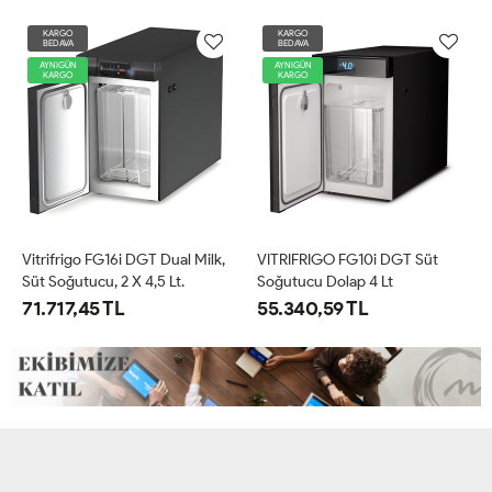
KARGO
KARGO
BEDAVA
BEDAVA
AYNIGÜN
AYNIGÜN
KARGO
KARGO
Vitrifrigo FG16i DGT Dual Milk,
VITRIFRIGO FG10i DGT Süt
Süt Soğutucu, 2 X 4,5 Lt.
Soğutucu Dolap 4 Lt
71.717,45 TL
55.340,59 TL