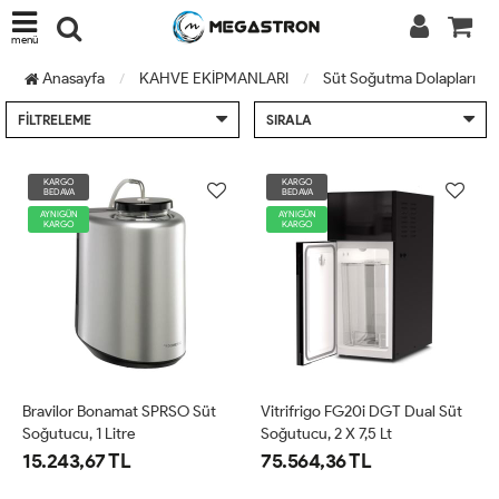
menü
Anasayfa
KAHVE EKİPMANLARI
Süt Soğutma Dolapları
FILTRELEME
SIRALA
KARGO
KARGO
BEDAVA
BEDAVA
AYNIGÜN
AYNIGÜN
KARGO
KARGO
Bravilor Bonamat SPRSO Süt
Vitrifrigo FG20i DGT Dual Süt
Soğutucu, 1 Litre
Soğutucu, 2 X 7,5 Lt
15.243,67 TL
75.564,36 TL