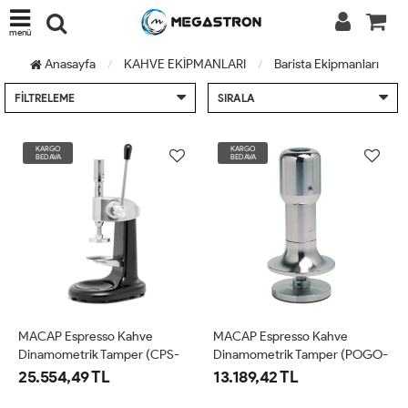
menü
Anasayfa
KAHVE EKİPMANLARI
Barista Ekipmanları
FILTRELEME
SIRALA
KARGO
KARGO
BEDAVA
BEDAVA
MACAP Espresso Kahve
MACAP Espresso Kahve
Dinamometrik Tamper (CPS-
Dinamometrik Tamper (POGO-
C18 TAMPER)
C83)
25.554,49 TL
13.189,42 TL