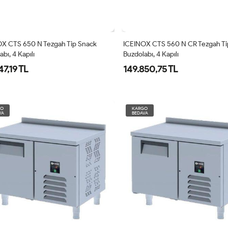
X CTS 650 N Tezgah Tip Snack
ICEINOX CTS 560 N CR Tezgah Ti
bı, 4 Kapılı
Buzdolabı, 4 Kapılı
47,19 TL
149.850,75 TL
GO
KARGO
VA
BEDAVA