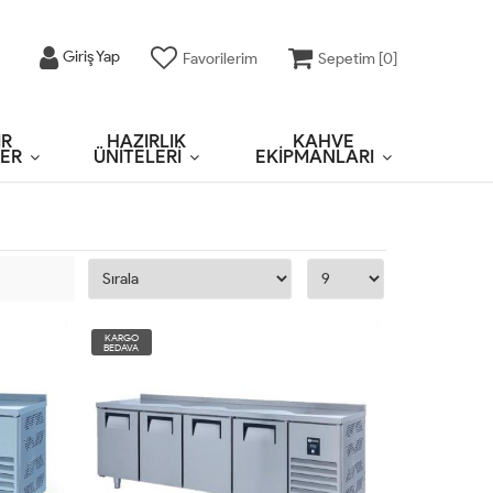
Giriş Yap
Favorilerim
Sepetim [
0
]
IR
HAZIRLIK
KAHVE
ER
ÜNİTELERİ
EKİPMANLARI
KARGO
BEDAVA