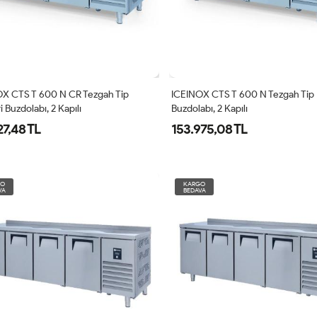
X CTS T 600 N CR Tezgah Tip
ICEINOX CTS T 600 N Tezgah Tip P
i Buzdolabı, 2 Kapılı
Buzdolabı, 2 Kapılı
27,48 TL
153.975,08 TL
GO
KARGO
VA
BEDAVA