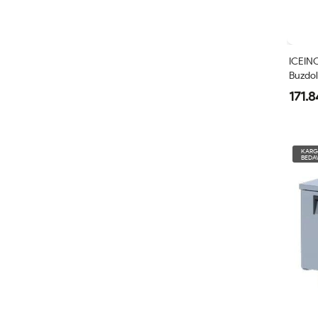
ICEINO
Buzdola
171.8
KAR
BEDA