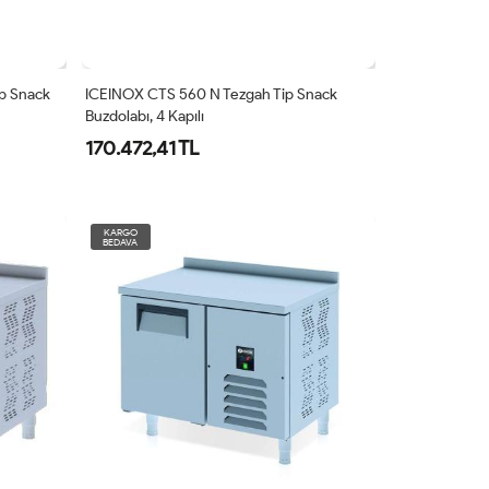
p Snack
ICEINOX CTS 560 N Tezgah Tip Snack
Buzdolabı, 4 Kapılı
170.472,41 TL
KARGO
BEDAVA