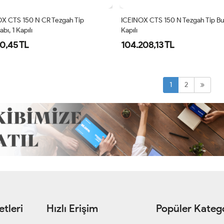
X CTS 150 N CR Tezgah Tip
ICEINOX CTS 150 N Tezgah Tip Buz
bı, 1 Kapılı
Kapılı
0,45 TL
104.208,13 TL
1
2
tleri
Hızlı Erişim
Popüler Katego