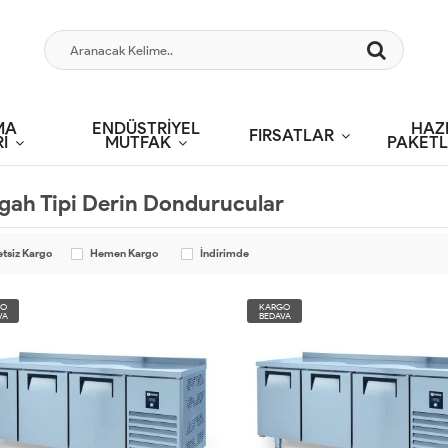
MA
ENDÜSTRİYEL
HAZ
FIRSATLAR
İ
MUTFAK
PAKETL
gah Tipi Derin Dondurucular
etsiz Kargo
Hemen Kargo
İndirimde
GO
KARGO
VA
BEDAVA