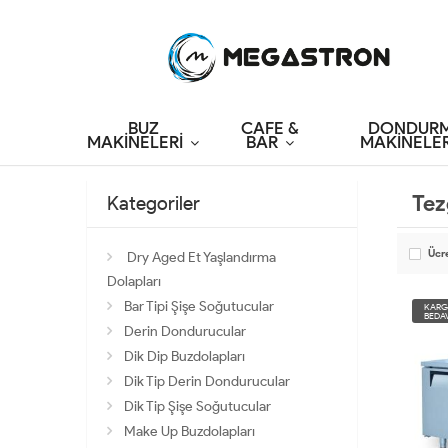
BUZ
CAFE &
DONDUR
MAKİNELERİ
BAR
MAKİNELER
Tez
Kategoriler
Ücr
Dry Aged Et Yaşlandırma
Dolapları
Bar Tipi Şişe Soğutucular
KAR
BEDA
Derin Dondurucular
Dik Dip Buzdolapları
Dik Tip Derin Dondurucular
Dik Tip Şişe Soğutucular
Make Up Buzdolapları