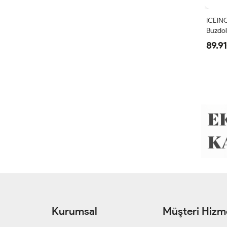
ICEINO
Buzdola
89.91
Kurumsal
Müşteri Hizme