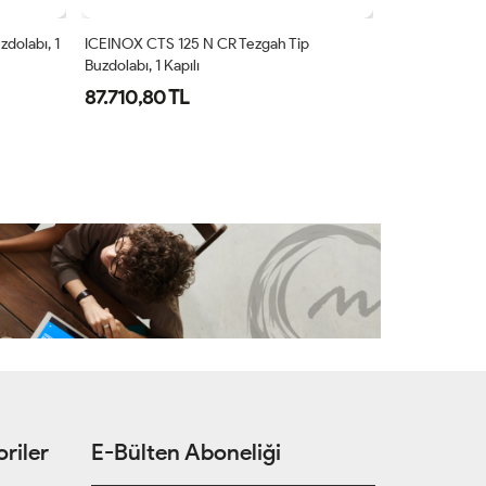
dolabı, 1
ICEINOX CTS 125 N CR Tezgah Tip
Buzdolabı, 1 Kapılı
87.710,80 TL
riler
E-Bülten Aboneliği