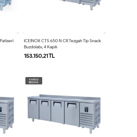
atiseri
ICEINOX CTS 650 N CR Tezgah Tip Snack
Buzdolabı, 4 Kapılı
153.150,21 TL
KARGO
BEDAVA