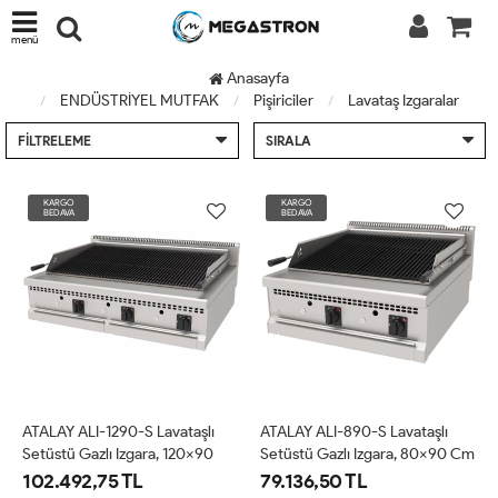
menü
Anasayfa
ENDÜSTRİYEL MUTFAK
Pişiriciler
Lavataş Izgaralar
FILTRELEME
SIRALA
KARGO
KARGO
BEDAVA
BEDAVA
ATALAY ALI-1290-S Lavataşlı
ATALAY ALI-890-S Lavataşlı
Setüstü Gazlı Izgara, 120x90
Setüstü Gazlı Izgara, 80x90 Cm
Cm
102.492,75 TL
79.136,50 TL