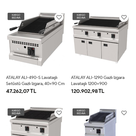
KARGO
KARGO
BEDAVA
BEDAVA
ATALAY ALI-490-S Lavataşlı
ATALAY ALI-1290 Gazlı Izgara
Setüstü Gazlı Izgara, 40x90 Cm
Lavataşlı 1200x900
47.262,07 TL
120.902,98 TL
KARGO
KARGO
BEDAVA
BEDAVA