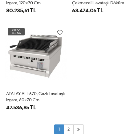
Izgara, 120x70 Cm
Çekmeceli Lavataşlı Döküm
Izgara, 80x70 Cm, Doğalgazlı
80.235,61 TL
63.474,06 TL
KARGO
BEDAVA
ATALAY ALI-670, Gazlı Lavataşlı
Izgara, 60x70 Cm
47.536,85 TL
1
2