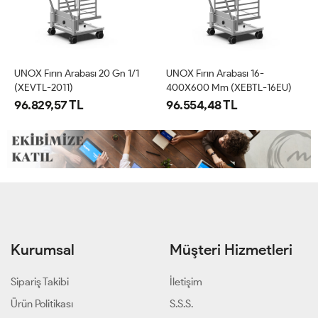
UNOX Fırın Arabası 20 Gn 1/1
UNOX Fırın Arabası 16-
(XEVTL-2011)
400X600 Mm (XEBTL-16EU)
96.829,57 TL
96.554,48 TL
Kurumsal
Müşteri Hizmetleri
Sipariş Takibi
İletişim
Ürün Politikası
S.S.S.