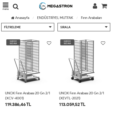
menü
Anasayfa
ENDÜSTRİYEL MUTFAK
Fırın Arabaları
FILTRELEME
SIRALA
KARGO
KARGO
BEDAVA
BEDAVA
UNOX Fırın Arabası 20 Gn 2/1
UNOX Fırın Arabası 20 Gn 2/1
(XCV-4001)
(XEVTL-2021)
119.386,46 TL
113.059,52 TL