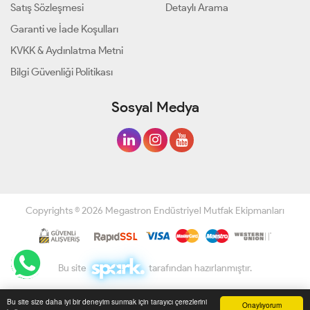
Satış Sözleşmesi
Detaylı Arama
Garanti ve İade Koşulları
KVKK & Aydınlatma Metni
Bilgi Güvenliği Politikası
Sosyal Medya
Copyrights © 2026 Megastron Endüstriyel Mutfak Ekipmanları
Bu site
tarafından hazırlanmıştır.
Bu site size daha iyi bir deneyim sunmak için tarayıcı çerezlerini
Onaylıyorum