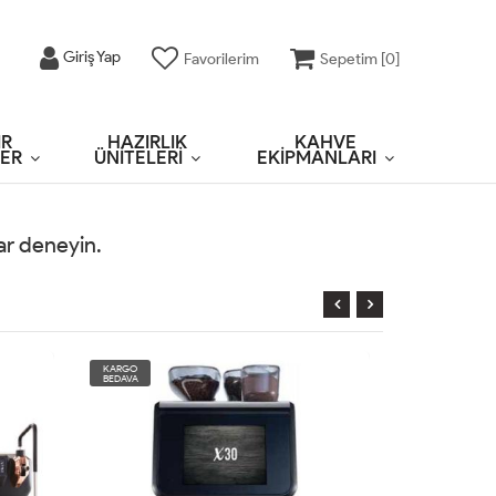
Giriş Yap
Favorilerim
Sepetim [
0
]
IR
HAZIRLIK
KAHVE
ER
ÜNİTELERİ
EKİPMANLARI
rar deneyin.
KARGO
KARGO
BEDAVA
BEDAVA