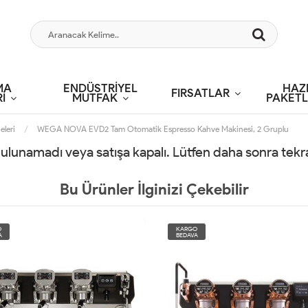
MA
ENDÜSTRİYEL
HAZ
FIRSATLAR
İ
MUTFAK
PAKETL
eleri
WEGA NOVA EVD2 Tam Otomatik Espresso Kahve Makinesi, 2 Gruplu
 bulunamadı veya satışa kapalı. Lütfen daha sonra tek
Bu Ürünler İlginizi Çekebilir
O
KARGO
A
BEDAVA