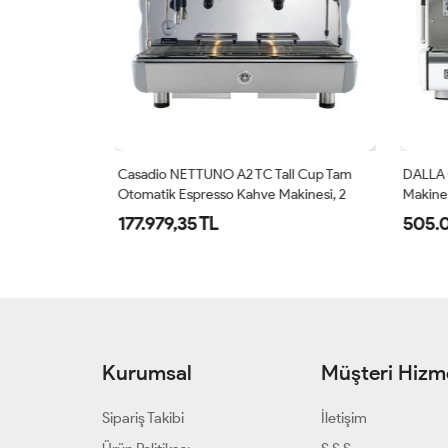
k Espresso
Casadio NETTUNO A2 TC Tall Cup Tam
DALLA 
ll Cup (E98 UP
Otomatik Espresso Kahve Makinesi, 2
Makines
Gruplu, Beyaz
177.979,35 TL
505.0
Kurumsal
Müşteri Hizme
Sipariş Takibi
İletişim