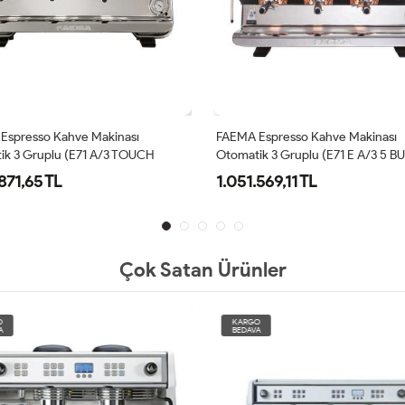
Espresso Kahve Makinası
FAEMA Espresso Kahve Makinası
ik 3 Gruplu (E71 A/3 TOUCH
Otomatik 3 Gruplu (E71 E A/3 5 
)
BAKIR)
871,65 TL
1.051.569,11 TL
Çok Satan Ürünler
O
KARGO
A
BEDAVA