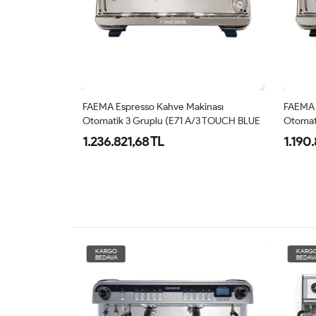
 Espresso
FAEMA Espresso Kahve Makinası
FAEMA 
Otomatik 3 Gruplu (E71 A/3 TOUCH BLUE
Otomat
PEARL)
BLACK
1.236.821,68 TL
1.190.
KARGO
KARG
BEDAVA
BEDAV