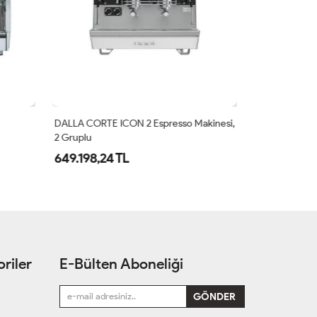
DALLA CORTE ICON 2 Espresso Makinesi,
DALLA CORTE 
2 Gruplu
3 Gruplu
649.198,24 TL
772.435,87
riler
E-Bülten Aboneliği