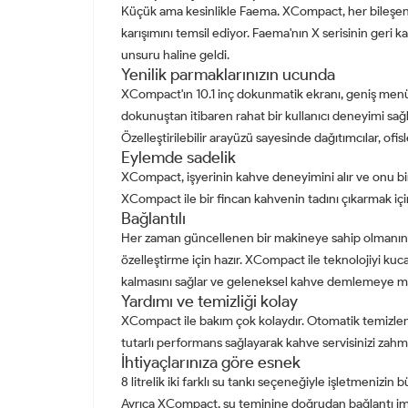
Küçük ama kesinlikle Faema. XCompact, her bileşenin 
karışımını temsil ediyor. Faema'nın X serisinin ger
unsuru haline geldi.
Yenilik parmaklarınızın ucunda
XCompact'ın 10.1 inç dokunmatik ekranı, geniş menü
dokunuştan itibaren rahat bir kullanıcı deneyimi sağl
Özelleştirilebilir arayüzü sayesinde dağıtımcılar, ofi
Eylemde sadelik
XCompact, işyerinin kahve deneyimini alır ve onu bi
XCompact ile bir fincan kahvenin tadını çıkarmak için
Bağlantılı
Her zaman güncellenen bir makineye sahip olmanın 
özelleştirme için hazır. XCompact ile teknolojiyi kuca
kalmasını sağlar ve geleneksel kahve demlemeye m
Yardımı ve temizliği kolay
XCompact ile bakım çok kolaydır. Otomatik temizlem
tutarlı performans sağlayarak kahve servisinizi zahm
İhtiyaçlarınıza göre esnek
8 litrelik iki farklı su tankı seçeneğiyle işletmenizin
Ayrıca XCompact, su teminine doğrudan bağlantı im