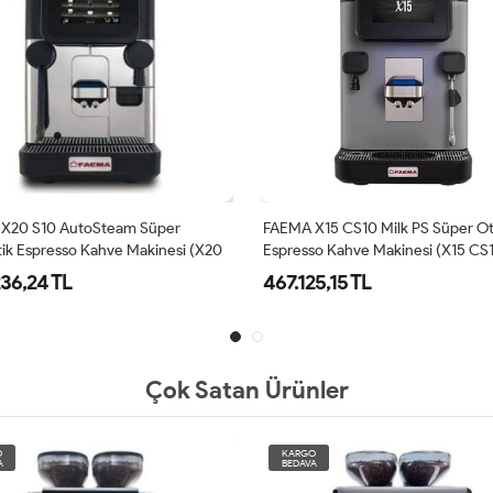
X15 CS10 Milk PS Süper Otomatik
Bravilor Bonamat SPRSO Otomati
so Kahve Makinesi (X15 CS10)
Espresso Kahve Makinesi
5,15 TL
119.446,65 TL
Çok Satan Ürünler
O
KARGO
A
BEDAVA