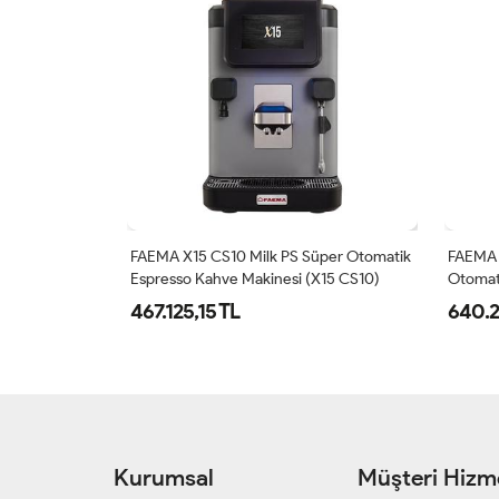
üper Otomatik
FAEMA X20 S10 AutoSteam Süper
FAEMA 
X15 CS10)
Otomatik Espresso Kahve Makinesi (X20
Otomat
S10)
S10)
640.236,24 TL
827.0
Kurumsal
Müşteri Hizme