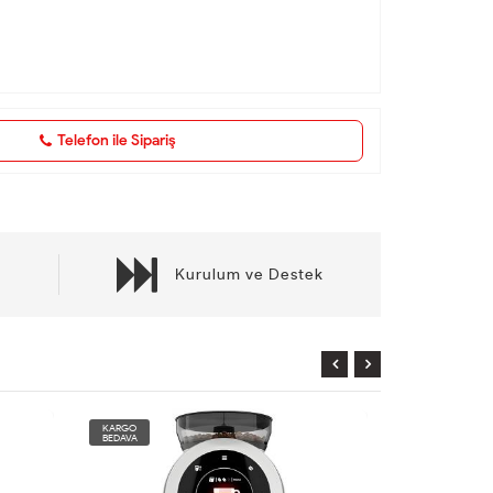
Telefon ile Sipariş
Kurulum ve Destek
KARGO
KARGO
BEDAVA
BEDAVA