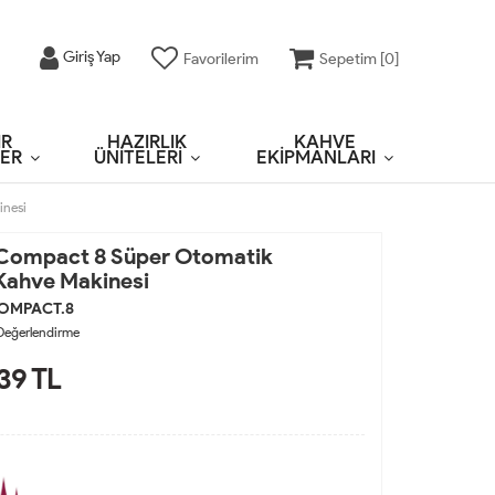
Giriş Yap
Favorilerim
Sepetim [
0
]
IR
HAZIRLIK
KAHVE
ER
ÜNİTELERİ
EKİPMANLARI
inesi
Compact 8 Süper Otomatik
Kahve Makinesi
OMPACT.8
Değerlendirme
39
TL