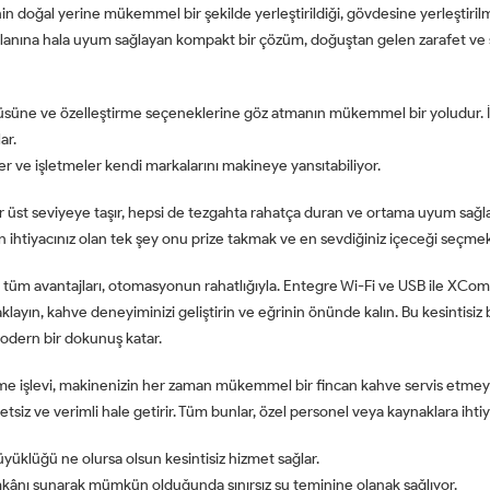
doğal yerine mükemmel bir şekilde yerleştirildiği, gövdesine yerleştirilmiş 
i kalanına hala uyum sağlayan kompakt bir çözüm, doğuştan gelen zarafet ve
süne ve özelleştirme seçeneklerine göz atmanın mükemmel bir yoludur. İn
ar.
sler ve işletmeler kendi markalarını makineye yansıtabiliyor.
r üst seviyeye taşır, hepsi de tezgahta rahatça duran ve ortama uyum sağl
 ihtiyacınız olan tek şey onu prize takmak ve en sevdiğiniz içeceği seçmek,
tüm avantajları, otomasyonun rahatlığıyla. Entegre Wi-Fi ve USB ile XCom
klayın, kahve deneyiminizi geliştirin ve eğrinin önünde kalın. Bu kesintisiz 
odern bir dokunuş katar.
e işlevi, makinenizin her zaman mükemmel bir fincan kahve servis etmeye h
etsiz ve verimli hale getirir. Tüm bunlar, özel personel veya kaynaklara ih
 büyüklüğü ne olursa olsun kesintisiz hizmet sağlar.
kânı sunarak mümkün olduğunda sınırsız su teminine olanak sağlıyor.