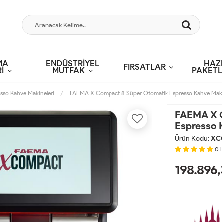
MA
ENDÜSTRİYEL
HAZ
FIRSATLAR
İ
MUTFAK
PAKETL
sso Kahve Makineleri
FAEMA X Compact 8 Süper Otomatik Espresso Kahve Mak
FAEMA X 
Espresso 
Ürün Kodu:
XC
0
198.896,