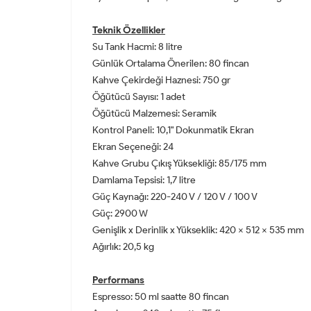
Teknik Özellikler
Su Tank Hacmi: 8 litre
Günlük Ortalama Önerilen: 80 fincan
Kahve Çekirdeği Haznesi: 750 gr
Öğütücü Sayısı: 1 adet
Öğütücü Malzemesi: Seramik
Kontrol Paneli: 10,1" Dokunmatik Ekran
Ekran Seçeneği: 24
Kahve Grubu Çıkış Yüksekliği: 85/175 mm
Damlama Tepsisi: 1,7 litre
Güç Kaynağı: 220-240 V / 120 V / 100 V
Güç: 2900 W
Genişlik x Derinlik x Yükseklik: 420 x 512 x 535 mm
Ağırlık: 20,5 kg
Performans
Espresso: 50 ml saatte 80 fincan