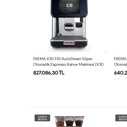
 Süper
FAEMA X20 S10 AutoSteam Süper
FAEMA 
akinesi (X30
Otomatik Espresso Kahve Makinesi (X20
Espres
S10)
640.236,24 TL
467.12
KARGO
KARG
BEDAVA
BEDAV