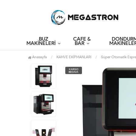
BUZ
CAFE &
DONDUR
MAKİNELERİ
BAR
MAKİNELER
Anasayfa
KAHVE EKİPMANLARI
Süper Otomatik Espre
KARGO
BEDAVA