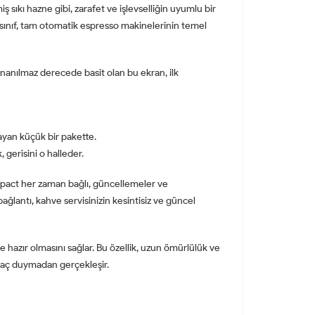
sıkı hazne gibi, zarafet ve işlevselliğin uyumlu bir
 sınıf, tam otomatik espresso makinelerinin temel
anılmaz derecede basit olan bu ekran, ilk
ayan küçük bir pakette.
 gerisini o halleder.
pact her zaman bağlı, güncellemeler ve
bağlantı, kahve servisinizin kesintisiz ve güncel
azır olmasını sağlar. Bu özellik, uzun ömürlülük ve
tiyaç duymadan gerçekleşir.