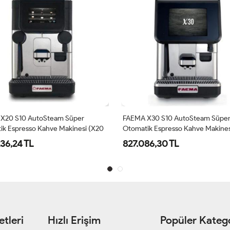
X30 S10 AutoSteam Süper
Bravilor Bonamat SPRSO Otomati
ik Espresso Kahve Makinesi (X30
Espresso Kahve Makinesi
86,30 TL
119.446,65 TL
tleri
Hızlı Erişim
Popüler Katego