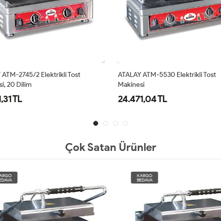
ATM-2745/2 Elektrikli Tost
ATALAY ATM-5530 Elektrikli Tost
i, 20 Dilim
Makinesi
,31 TL
24.471,04 TL
Çok Satan Ürünler
O
KARGO
A
BEDAVA