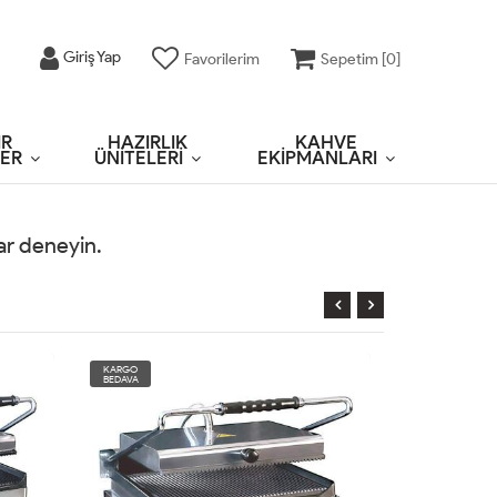
Giriş Yap
Favorilerim
Sepetim [
0
]
IR
HAZIRLIK
KAHVE
ER
ÜNİTELERİ
EKİPMANLARI
rar deneyin.
KARGO
KARGO
BEDAVA
BEDAVA