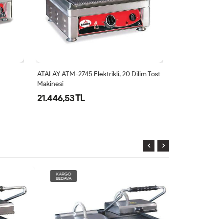
ATALAY ATM-2745 Elektrikli, 20 Dilim Tost
ATALAY ATM-273
Makinesi
Makinesi
21.446,53 TL
20.346,71 
KARGO
KARGO
BEDAVA
BEDAVA