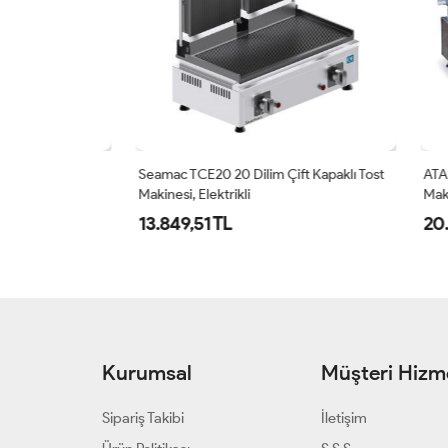
t Makinesi,
Seamac TCE20 20 Dilim Çift Kapaklı Tost
ATALAY 
Makinesi, Elektrikli
Makine
13.849,51 TL
20.34
Kurumsal
Müşteri Hizme
Sipariş Takibi
İletişim