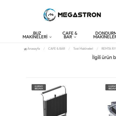
BUZ
CAFE &
DONDUR
MAKİNELERİ
BAR
MAKİNELER
Anasayfa
CAFE & BAR
Tost Makineleri
REMTA R71 
İlgili ürün
KARGO
KARG
BEDAVA
BEDAV