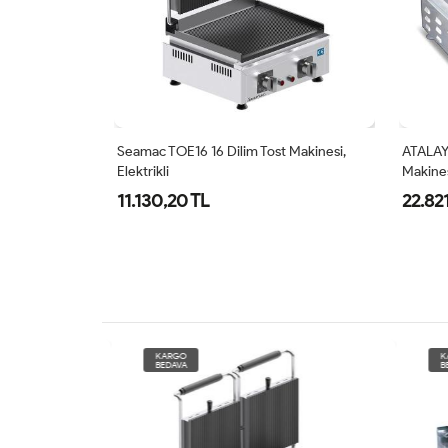
 Kapaklı Tost
Seamac TOE16 16 Dilim Tost Makinesi,
ATALAY 
Elektrikli
Makines
11.130,20 TL
22.821
KARGO
KARG
BEDAVA
BEDAV