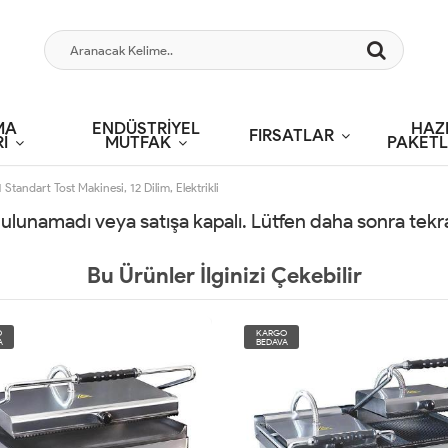
MA
ENDÜSTRİYEL
HAZ
FIRSATLAR
İ
MUTFAK
PAKETL
Standart Tost Makinesi, 12 Dilim, Elektrikli
 bulunamadı veya satışa kapalı. Lütfen daha sonra tek
Bu Ürünler İlginizi Çekebilir
O
KARGO
A
BEDAVA