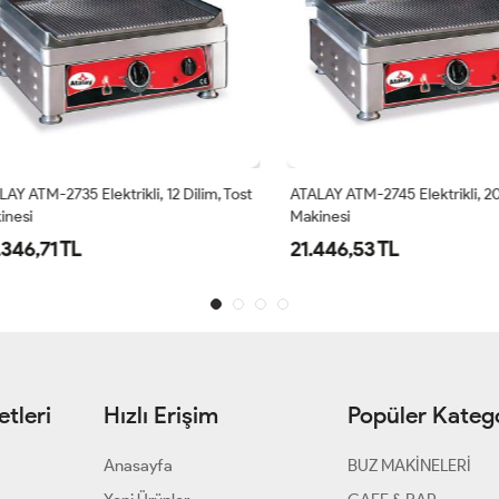
ATM-2735 Elektrikli, 12 Dilim, Tost
ATALAY ATM-2745 Elektrikli, 20 Dil
si
Makinesi
6,71 TL
21.446,53 TL
tleri
Hızlı Erişim
Popüler Katego
Anasayfa
BUZ MAKİNELERİ