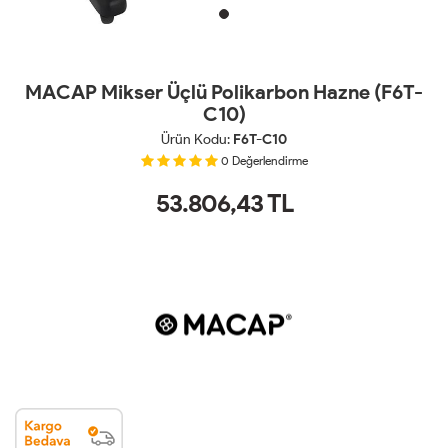
MACAP Mikser Üçlü Polikarbon Hazne (F6T-
C10)
Ürün Kodu:
F6T-C10
0
Değerlendirme
53.806,43
TL