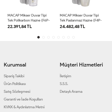
MACAP Mikser Duvar Tipi
MACAP Mikser Duvar Tipi
Tek Polikarbon Hazne (F6P-
Tek Paslanmaz Hazne (F4P-
C10)
C10)
22.391,84 TL
24.482,48 TL
Kurumsal
Müşteri Hizmetleri
Sipariş Takibi
İletişim
Ürün Politikası
S.S.S.
Satış Sözleşmesi
Detaylı Arama
Garanti ve İade Koşulları
KVKK & Aydınlatma Metni