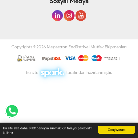
Sosyal Medya
Copyrights © 2026 Megastron Endüstriyel Mutfak Ekipmanları
Bu site
tarafından hazırlanmıştır.
Bu site size daha iyi bir deneyim sunmak için tarayıcı çerezlerini
Onaylıyorum
kullanır.
Anasayfa
Üye Girişi
Sepetim
Sipariş Takibi
İletişim