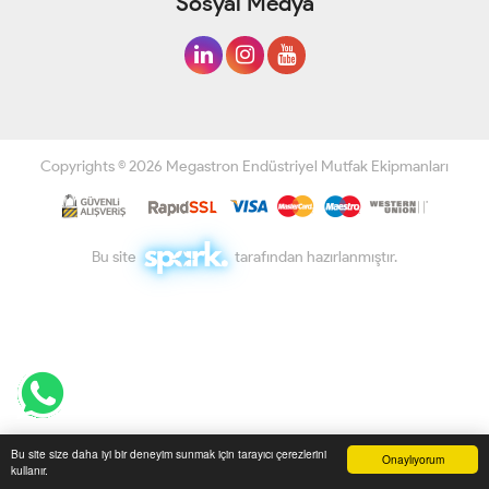
Sosyal Medya
Copyrights © 2026 Megastron Endüstriyel Mutfak Ekipmanları
Bu site
tarafından hazırlanmıştır.
Bu site size daha iyi bir deneyim sunmak için tarayıcı çerezlerini
Onaylıyorum
kullanır.
Anasayfa
Üye Girişi
Sepetim
Sipariş Takibi
İletişim