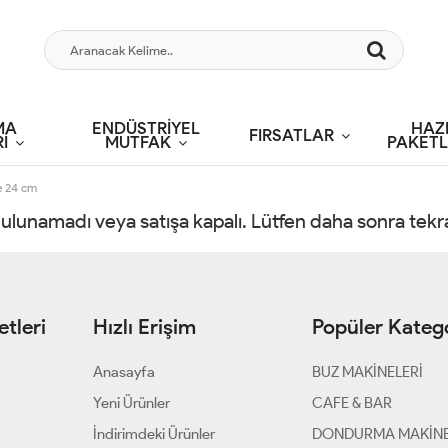
MA
ENDÜSTRİYEL
HAZ
FIRSATLAR
İ
MUTFAK
PAKETL
e 24 cm
 bulunamadı veya satışa kapalı. Lütfen daha sonra tek
tleri
Hızlı Erişim
Popüler Katego
Anasayfa
BUZ MAKİNELERİ
Yeni Ürünler
CAFE & BAR
İndirimdeki Ürünler
DONDURMA MAKİNE