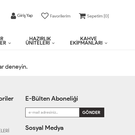
Giriş Yap
Favorilerim
Sepetim [
0
]
IR
HAZIRLIK
KAHVE
ER
ÜNİTELERİ
EKİPMANLARI
rar deneyin.
riler
E-Bülten Aboneliği
Sosyal Medya
LERİ