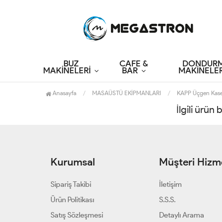
BUZ
CAFE &
DONDUR
MAKİNELERİ
BAR
MAKİNELER
Anasayfa
MASAÜSTÜ EKİPMANLARI
KAPP Üçgen Kas
İlgili ürün
Kurumsal
Müşteri Hizme
Sipariş Takibi
İletişim
Ürün Politikası
S.S.S.
Satış Sözleşmesi
Detaylı Arama