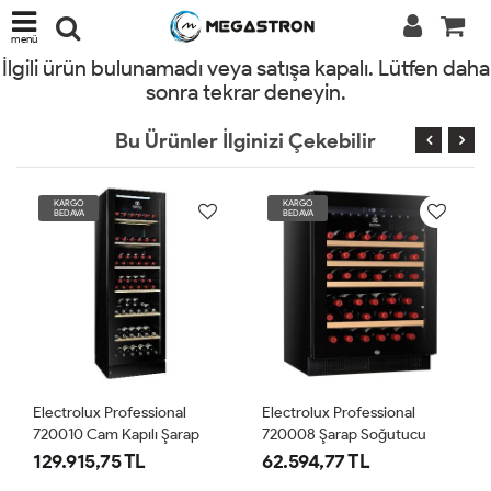
menü
İlgili ürün bulunamadı veya satışa kapalı. Lütfen daha
sonra tekrar deneyin.
Bu Ürünler İlginizi Çekebilir
KARGO
KARGO
BEDAVA
BEDAVA
Electrolux Professional
Electrolux Professional
720010 Cam Kapılı Şarap
720008 Şarap Soğutucu
Dolabı, 170 Şişe, Siyah
129.915,75 TL
62.594,77 TL