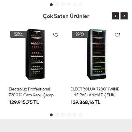
Çok Satan Ürünler
KARGO
KARGO
BEDAVA
BEDAVA
Electrolux Professional
ELECTROLUX 720011 WINE
720010 Cam Kapılı Şarap
LINE PASLANMAZ ÇELİK
Dolabı, 170 Şişe, Siyah
ÇITALI CAM KAPILI ŞARAP
129.915,75 TL
139.368,16 TL
DOLABI