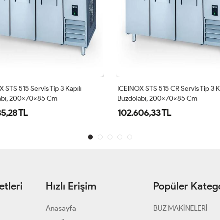
 STS 515 Servis Tip 3 Kapılı
ICEINOX STS 515 CR Servis Tip 3 Ka
abı, 200x70x85 Cm
Buzdolabı, 200x70x85 Cm
35,28 TL
102.606,33 TL
tleri
Hızlı Erişim
Popüler Katego
Anasayfa
BUZ MAKİNELERİ