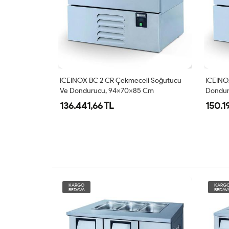
Altı Kapılı
ICEINOX BC 2 CR Çekmeceli Soğutucu
ICEINO
Ve Dondurucu, 94x70x85 Cm
Dondur
136.441,66 TL
150.1
KARGO
KARG
BEDAVA
BEDAV