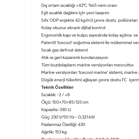
Dış ortam sıcaklığı +43°C %65 nem oranı
Eşit sıcaklık dağılımı için yeni tasarım
Sıfır ODP enjekte 42 kg/m3 çevre dostu poliüretan 
Kolay okunur ekranlı dijital kontrol
Ergonomik kapı ve kulpu sayesinde kolay açılma ve 
Patentli ‘Icecool‘ soğutma sistemi ile mükemmel veri
Sıcak gaz defrost sistemi
Atık ısı geri kazanımlı kondanzasyon
Tüm buzdolapların marine versiyonları mevcuttur.
Marine versiyonları ‘Icecool marine’ sistemi, marine a
Düşük enerji tüketimi ağlayan çevre dostu FC içerm
Teknik Özellikler
Sıcaklık: -2 / +8
Ölçü: 150x70x85/123 cm
Kapasite: 330 Lt
Güç: 230 V/50 Hz - 0,321 kW
Paslanmaz Özelliği: 430
Ağırlık: 153 kg