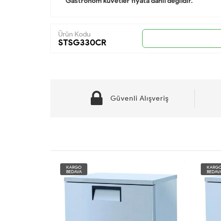
Gastronom küvetler fiyata dahil değildir.
Ürün Kodu
STSG330CR
Güvenli Alışveriş
KARGO
KARG
BEDAVA
BEDAV