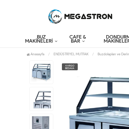
BUZ
CAFE &
DONDUR
MAKİNELERİ
BAR
MAKİNELER
Anasayfa
ENDÜSTRİYEL MUTFAK
Buzdolapları ve Deri
KARGO
BEDAVA