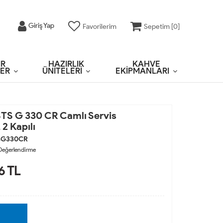
Giriş Yap
Favorilerim
Sepetim [
0
]
IR
HAZIRLIK
KAHVE
ER
ÜNİTELERİ
EKİPMANLARI
TS G 330 CR Camlı Servis
 2 Kapılı
SG330CR
Değerlendirme
6
TL