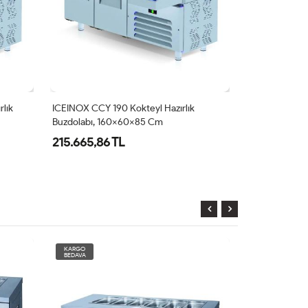
lık
ICEINOX CCY 190 Kokteyl Hazırlık
ICEINOX CCY 1
Buzdolabı, 160x60x85 Cm
Buzdolabı, 1
215.665,86 TL
168.351,41 
KARGO
KARGO
BEDAVA
BEDAVA