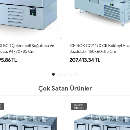
X BC 1 Çekmeceli Soğutucu Ve
ICEINOX CCY 190 CR Kokteyl Hazır
ucu, 94x70x85 Cm
Buzdolabı, 160x60x85 Cm
95,86 TL
207.413,34 TL
Çok Satan Ürünler
O
KARGO
A
BEDAVA