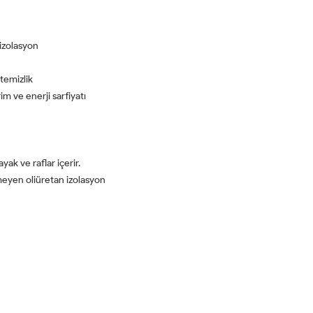
izolasyon
temizlik
m ve enerji sarfiyatı
yak ve raflar içerir.
eyen oliüretan izolasyon