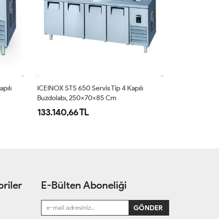
pılı
ICEINOX STS 650 Servis Tip 4 Kapılı
ICEINOX STS 6
Buzdolabı, 250x70x85 Cm
Buzdolabı, 2
133.140,66 TL
121.036,96
riler
E-Bülten Aboneliği