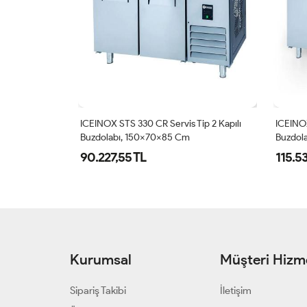
2 Kapılı
ICEINOX STS 330 CR Servis Tip 2 Kapılı
ICEINOX
Buzdolabı, 150x70x85 Cm
Buzdol
90.227,55 TL
115.5
Kurumsal
Müşteri Hizme
Sipariş Takibi
İletişim