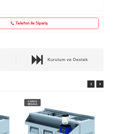
Telefon ile Sipariş
Kurulum ve Destek
KARGO
KARGO
BEDAVA
BEDAVA