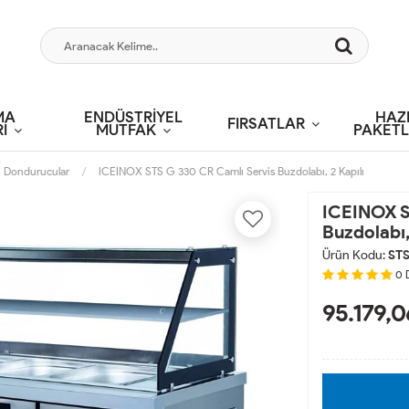
MA
ENDÜSTRİYEL
HAZ
FIRSATLAR
İ
MUTFAK
PAKETL
n Dondurucular
ICEINOX STS G 330 CR Camlı Servis Buzdolabı, 2 Kapılı
ICEINOX S
Buzdolabı,
Ürün Kodu:
ST
0
95.179,0