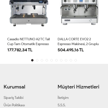
Casadio NETTUNO A2 TC Tall
DALLA CORTE EVO2 2
Cup Tam Otomatik Espresso
Espresso Makinesi, 2 Gruplu
Kahve Makinesi, 2 Gruplu,
177.782,34 TL
504.495,16 TL
Beyaz
Kurumsal
Müşteri Hizmetleri
Sipariş Takibi
İletişim
Ürün Politikası
S.S.S.