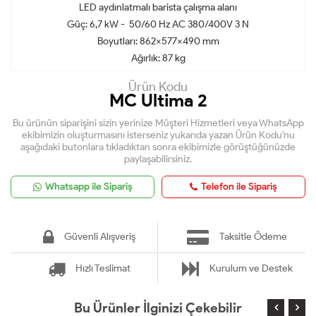
LED aydınlatmalı barista çalışma alanı
Güç: 6,7 kW - 50/60 Hz AC 380/400V 3 N
Boyutları: 862x577x490 mm
Ağırlık: 87 kg
Ürün Kodu
MC Ultima 2
Bu ürünün siparişini sizin yerinize Müşteri Hizmetleri veya WhatsApp
ekibimizin oluşturmasını isterseniz yukarıda yazan Ürün Kodu'nu
aşağıdaki butonlara tıkladıktan sonra ekibimizle görüştüğünüzde
paylaşabilirsiniz.
Whatsapp ile Sipariş
Telefon ile Sipariş
Güvenli Alışveriş
Taksitle Ödeme
Hızlı Teslimat
Kurulum ve Destek
Bu Ürünler İlginizi Çekebilir