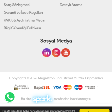
Satış Sözleşmesi
Detaylı Arama
Garanti ve İade Koşulları
KVKK & Aydınlatma Metni
Bilgi Güvenliği Politikası
Sosyal Medya
Copyrights © 2026 Megastron Endüstriyel Mutfak Ekipmanları
Bu site
tarafından hazırlanmıştır.
584.620,86
TL
Bu site size daha iyi bir deneyim sunmak için tarayıcı çerezlerini
SEPETE EKLE