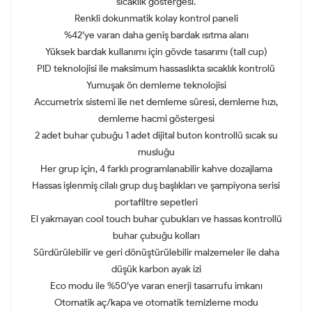
sıcaklık göstergesi.
Renkli dokunmatik kolay kontrol paneli
%42’ye varan daha geniş bardak ısıtma alanı
Yüksek bardak kullanımı için gövde tasarımı (tall cup)
PID teknolojisi ile maksimum hassaslıkta sıcaklık kontrolü
Yumuşak ön demleme teknolojisi
Accumetrix sistemi ile net demleme süresi, demleme hızı,
demleme hacmi göstergesi
2 adet buhar çubuğu 1 adet dijital buton kontrollü sıcak su
musluğu
Her grup için, 4 farklı programlanabilir kahve dozajlama
Hassas işlenmiş cilalı grup duş başlıkları ve şampiyona serisi
portafiltre sepetleri
El yakmayan cool touch buhar çubukları ve hassas kontrollü
buhar çubuğu kolları
Sürdürülebilir ve geri dönüştürülebilir malzemeler ile daha
düşük karbon ayak izi
Eco modu ile %50’ye varan enerji tasarrufu imkanı
Otomatik aç/kapa ve otomatik temizleme modu