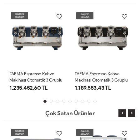
KARGO
KARGO
BEDAVA
BEDAVA
FAEMA Espresso Kahve
FAEMA Espresso Kahve
Makinası Otomatik 3 Gruplu
Makinası Otomatik 3 Gruplu
(E71 A/3 TOUCH BLUE
(E71 A/3 TOUCH BLACK)
1.235.452,60 TL
1.189.553,43 TL
PEARL)
Çok Satan Ürünler
KARGO
KARGO
BEDAVA
BEDAVA