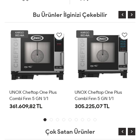
Bu Ürünler İlginizi Çekebilir
KARGO
KARGO
BEDAVA
BEDAVA
UNOX Cheftop One Plus
UNOX Cheftop One Plus
Combi Fırın 5 GN 1/1
Combi Fırın 5 GN 1/1
Kapasiteli Gazlı (XEVC-0511-
Kapasiteli Elektrikli (XEVC-
361.609,82 TL
305.225,07 TL
GPRM)
0511-EPRM)
Çok Satan Ürünler