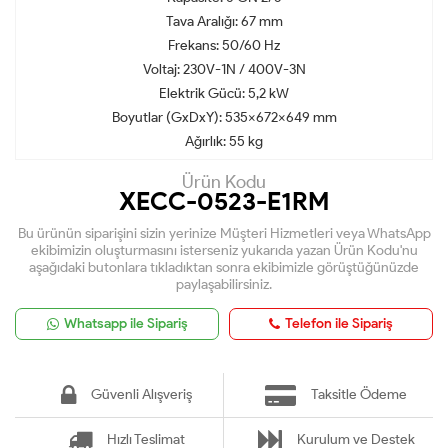
Tava Aralığı: 67 mm
Frekans: 50/60 Hz
Voltaj: 230V-1N / 400V-3N
Elektrik Gücü: 5,2 kW
Boyutlar (GxDxY): 535x672x649 mm
Ağırlık: 55 kg
Ürün Kodu
XECC-0523-E1RM
Bu ürünün siparişini sizin yerinize Müşteri Hizmetleri veya WhatsApp
ekibimizin oluşturmasını isterseniz yukarıda yazan Ürün Kodu'nu
aşağıdaki butonlara tıkladıktan sonra ekibimizle görüştüğünüzde
paylaşabilirsiniz.
Whatsapp ile Sipariş
Telefon ile Sipariş
Güvenli Alışveriş
Taksitle Ödeme
Hızlı Teslimat
Kurulum ve Destek