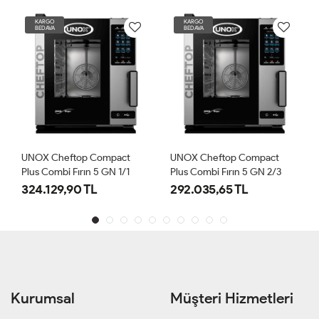
KARGO
KARGO
BEDAVA
BEDAVA
UNOX Cheftop Compact
UNOX Cheftop Compact
Plus Combi Fırın 5 GN 1/1
Plus Combi Fırın 5 GN 2/3
Kapasiteli Elektrikli (XECC-
Kapasiteli Elektrikli (XECC-
324.129,90 TL
292.035,65 TL
0513-EPRM)
0523-EPRM)
Kurumsal
Müşteri Hizmetleri