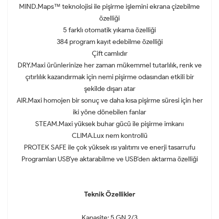
MIND.Maps™ teknolojisi ile pişirme işlemini ekrana çizebilme
özelliği
5 farklı otomatik yıkama özelliği
384 program kayıt edebilme özelliği
Çift camlıdır
DRY.Maxi ürünlerinize her zaman mükemmel tutarlılık, renk ve
çıtırlılık kazandırmak için nemi pişirme odasından etkili bir
şekilde dışarı atar
AIR.Maxi homojen bir sonuç ve daha kısa pişirme süresi için her
iki yöne dönebilen fanlar
STEAM.Maxi yüksek buhar gücü ile pişirme imkanı
CLIMA.Lux nem kontrollü
PROTEK SAFE ile çok yüksek ısı yalıtımı ve enerji tasarrufu
Programları USB'ye aktarabilme ve USB'den aktarma özelliği
Teknik Özellikler
Kapasite: 5 GN 2/3