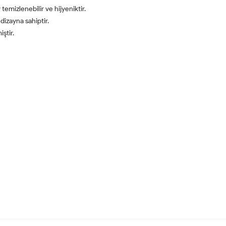
emizlenebilir ve hijyeniktir.
dizayna sahiptir.
ştir.