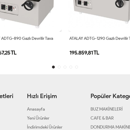
ADTG-890 Gazlı Devrilir Tava
ATALAY ADTG-1290 Gazlı Devrilir 
67,25 TL
195.859,81 TL
tleri
Hızlı Erişim
Popüler Katego
Anasayfa
BUZ MAKİNELERİ
Yeni Ürünler
CAFE & BAR
İndirimdeki Ürünler
DONDURMA MAKİNE