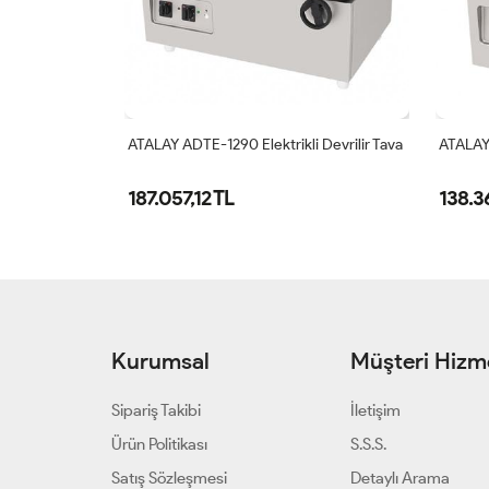
Devrilir Tava
ATALAY ADTE-1290 Elektrikli Devrilir Tava
ATALAY 
187.057,12 TL
138.3
Kurumsal
Müşteri Hizme
Sipariş Takibi
İletişim
Ürün Politikası
S.S.S.
Satış Sözleşmesi
Detaylı Arama