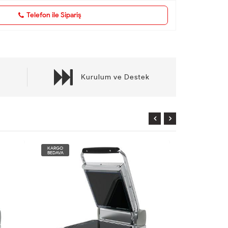
Telefon ile Sipariş
Kurulum ve Destek
KARGO
KARGO
BEDAVA
BEDAVA