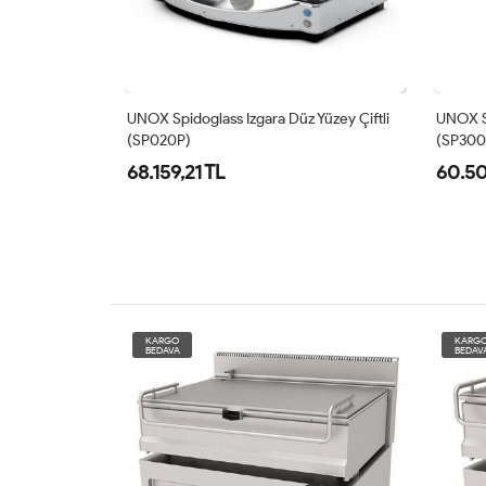
klu Üst Yüzey
UNOX Spidoglass Izgara Düz Yüzey Çiftli
UNOX Sp
(SP020P)
(SP300
68.159,21 TL
60.50
KARGO
KARG
BEDAVA
BEDAV