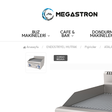
BUZ
CAFE &
DONDUR
MAKİNELERİ
BAR
MAKİNELER
Anasayfa
ENDÜSTRİYEL MUTFAK
Pişiriciler
ATALA
KARGO
BEDAVA