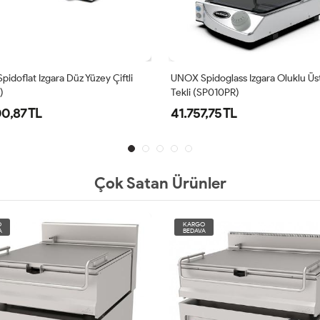
idoflat Izgara Düz Yüzey Çiftli
UNOX Spidoglass Izgara Oluklu Üs
)
Tekli (SP010PR)
0,87 TL
41.757,75 TL
Çok Satan Ürünler
O
KARGO
A
BEDAVA