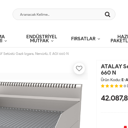
MA
ENDÜSTRİYEL
HAZ
FIRSATLAR
İ
MUTFAK
PAKETL
Y Setüstü Gazlı Izgara, Nervürlü, E AGI 660 N
ATALAY Set
660 N
Ürün Kodu:
E-A
0
42.087,