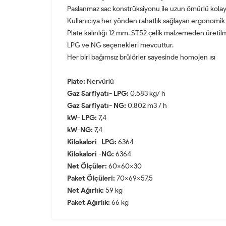
Paslanmaz sac konstrüksiyonu ile uzun ömürlü kolay t
Kullanıcıya her yönden rahatlık sağlayan ergonomik 
Plate kalınlığı 12 mm. ST52 çelik malzemeden üretilmi
LPG ve NG seçenekleri mevcuttur.
Her biri bağımsız brülörler sayesinde homojen ısı
Plate:
Nervürlü
Gaz Sarfiyatı- LPG:
0.583 kg/ h
Gaz Sarfiyatı- NG:
0.802 m3 / h
kW- LPG:
7,4
kW-NG:
7,4
Kilokalori -LPG:
6364
Kilokalori -NG:
6364
Net Ölçüler:
60x60x30
Paket Ölçüleri:
70x69x57,5
Net Ağırlık:
59 kg
Paket Ağırlık:
66 kg