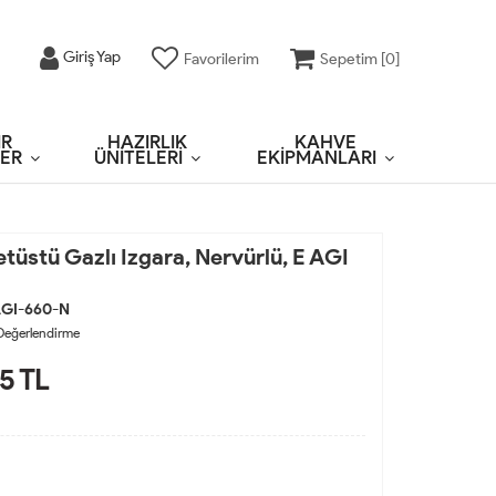
Giriş Yap
Favorilerim
Sepetim [
0
]
IR
HAZIRLIK
KAHVE
ER
ÜNİTELERİ
EKİPMANLARI
üstü Gazlı Izgara, Nervürlü, E AGI
GI-660-N
Değerlendirme
85
TL