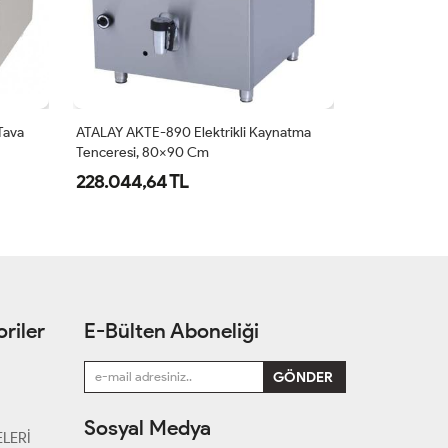
Tava
ATALAY AKTE-890 Elektrikli Kaynatma
ATALAY AKTE-
Tenceresi, 80x90 Cm
Tenceresi, 1
228.044,64 TL
305.618,32
riler
E-Bülten Aboneliği
Sosyal Medya
LERİ