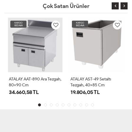
Çok Satan Ürünler
KARGO
KARGO
BEDAVA
BEDAVA
ATALAY AAT-890 Ara Tezgah,
ATALAY AST-49 Setaltı
80x90 Cm
Tezgah, 40x85 Cm
34.660,58 TL
19.806,05 TL