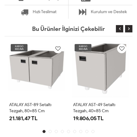
Hızlı Teslimat
Kurulum ve Destek
Bu Ürünler İlginizi Çekebilir
KARGO
KARGO
BEDAVA
BEDAVA
ATALAY AST-89 Setaltı
ATALAY AST-49 Setaltı
Tezgah, 80x85 Cm
Tezgah, 40x85 Cm
21.181,47 TL
19.806,05 TL