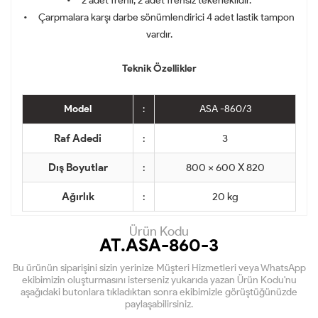
• 2 adet frenli, 2 adet frensiz tekerleklidir.
• Çarpmalara karşı darbe sönümlendirici 4 adet lastik tampon
vardır.
Teknik Özellikler
Model
:
ASA -860/3
Raf Adedi
:
3
Dış Boyutlar
:
800 x 600 X 820
Ağırlık
:
20 kg
Ürün Kodu
AT.ASA-860-3
Bu ürünün siparişini sizin yerinize Müşteri Hizmetleri veya WhatsApp
ekibimizin oluşturmasını isterseniz yukarıda yazan Ürün Kodu'nu
aşağıdaki butonlara tıkladıktan sonra ekibimizle görüştüğünüzde
paylaşabilirsiniz.