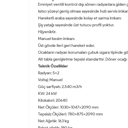
Emniyet ventili kontrol dışı sönen radyanlara giden 
Isıtıcı yüzeyi geniş olması sayesinde hızlı servis imkan
Hareketli araba sayesinde kolay et sarma imkanı
Şiş yatağı sayesinde üst tutucu profil yoktur.
Hijyeniktir.
Manuel kesim imkanı
Üst gövde ileri geri hareket eder.
Ocakların radyan korumaları çubuk ızgara tipinde gön
Alt tabla genişletme tepsisi standarttır. Döner ocağı k
Teknik Özellikler
Radyan: 5x2
Voltaj: Manuel
Güç sarfiyatı: 2.540 m3/h
KW: 24 kW
Kilokalori: 20640
Net Ölçüler: 1030x1047x2090 mm
Tepsisiz Ölçüleri: 780x875x2090 mm
Net Ağırlık: 163 kg
Paket ağırlık: 190 kg