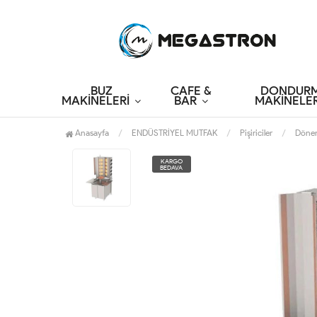
BUZ
CAFE &
DONDUR
MAKİNELERİ
BAR
MAKİNELER
Anasayfa
ENDÜSTRİYEL MUTFAK
Pişiriciler
Döner
KARGO
BEDAVA