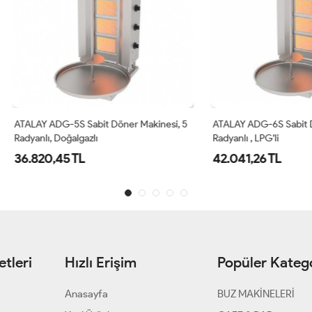
 ADG-5S Sabit Döner Makinesi, 5
ATALAY ADG-6S Sabit Döner Makin
ı, Doğalgazlı
Radyanlı , LPG’li
0,45 TL
42.041,26 TL
tleri
Hızlı Erişim
Popüler Katego
Anasayfa
BUZ MAKİNELERİ