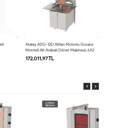
Atalay ADG-12D Alttan Motorlu Duvara
ATALAY ADG-1
Monteli Alt Arabalı Döner Makinesi, 6X2
Monteli Döner
Radyanlı, LPG'li
Doğalgazlı
172.011,97 TL
161.020,79
KARGO
KARGO
BEDAVA
BEDAVA