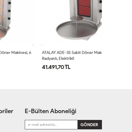
esi, 6
ATALAY ADE-3S Sabit Döner Makinesi, 3
ATALAY ADE-4S
Radyanlı, Elektrikli
Radyanlı, Elekt
41.491,70 TL
45.338,62 
riler
E-Bülten Aboneliği