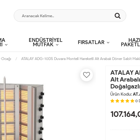
MA
ENDÜSTRİYEL
HAZ
FIRSATLAR
İ
MUTFAK
PAKETL
 Ocağı
ATALAY ADG-10DS Duvara Monteli Hareketli Alt Arabalı Döner Sabit Makin
ATALAY AD
Alt Arabal
Doğalgazl
Ürün Kodu:
AT
0
107.164,