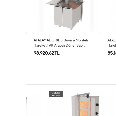
Monteli
ATALAY ADG-8DS Duvara Monteli
ATALAY
Sabit
Hareketli Alt Arabalı Döner Sabit
Hareket
algazlı
Makinesi, 4+2 Radyanlı, Doğalgazlı
Makines
98.920,62 TL
85.181
KARGO
KARG
BEDAVA
BEDAV