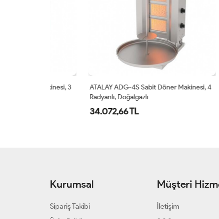
 Makinesi, 3
ATALAY ADG-4S Sabit Döner Makinesi, 4
ATALAY
Radyanlı, Doğalgazlı
Radyanl
34.072,66 TL
36.82
Kurumsal
Müşteri Hizme
Sipariş Takibi
İletişim