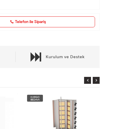
Telefon ile Sipariş
Kurulum ve Destek
KARGO
KARGO
BEDAVA
BEDAVA