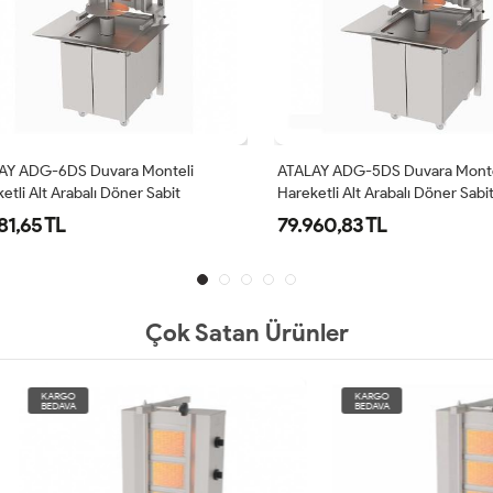
 ADG-6DS Duvara Monteli
ATALAY ADG-5DS Duvara Monteli
li Alt Arabalı Döner Sabit
Hareketli Alt Arabalı Döner Sabit
i, 6 Radyanlı, Doğalgazlı
Makinesi, 5 Radyanlı, Doğalgazlı
,65 TL
79.960,83 TL
Çok Satan Ürünler
O
KARGO
A
BEDAVA