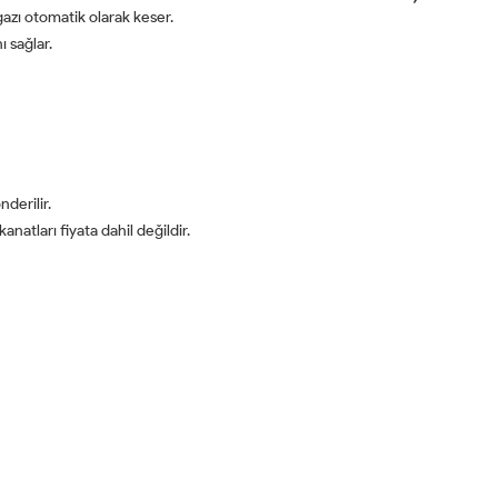
gazı otomatik olarak keser.
ı sağlar.
derilir.
anatları fiyata dahil değildir.