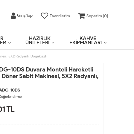
Giriş Yap
Favorilerim
Sepetim [
0
]
IR
HAZIRLIK
KAHVE
ER
ÜNİTELERİ
EKİPMANLARI
esi, 5X2 Radyanlı, Doğalgazlı
G-10DS Duvara Monteli Hareketli
ı Döner Sabit Makinesi, 5X2 Radyanlı,
ı
.ADG-10DS
Değerlendirme
01
TL