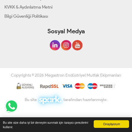
KVKK & Aydınlatma Metni
Bilgi Güvenliği Politikası
Sosyal Medya
Copyrights © 2026 Megastron Endüstriyel Mutfak Ekipmanları
Bu site
tarafından hazırlanmıştır.
Bu site size daha iyi bir deneyim sunmak için tarayıcı çerezlerini
Onaylıyorum
kullanır.
Anasayfa
Üye Girişi
Sepetim
Sipariş Takibi
İletişim