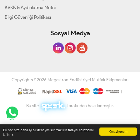
KVKK & Aydınlatma Metni
Bilgi Güvenliği Politikası
Sosyal Medya
Copyrights © 2026 Megastron Endüstriyel Mutfak Ekipmanları
Bu site
tarafından hazırlanmıştır.
Bu site size daha iyi bir deneyim sunmak için tarayıcı çerezlerini
Onaylıyorum
kullanır.
Anasayfa
Üye Girişi
Sepetim
Sipariş Takibi
İletişim